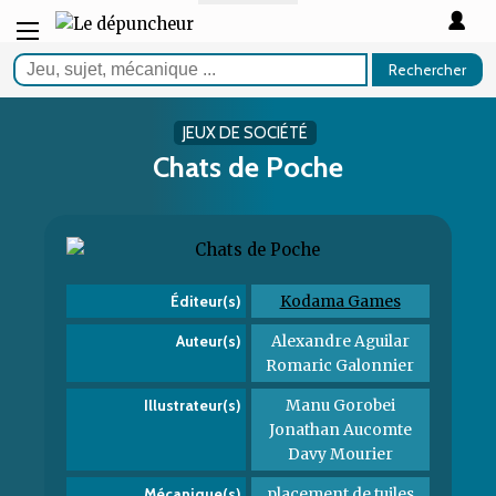
Rechercher
JEUX DE SOCIÉTÉ
Chats de Poche
Kodama Games
Éditeur(s)
Alexandre Aguilar
Auteur(s)
Romaric Galonnier
Manu Gorobei
Illustrateur(s)
Jonathan Aucomte
Davy Mourier
placement de tuiles
Mécanique(s)