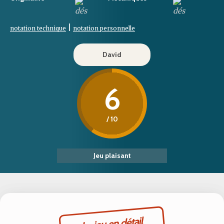
|
notation technique
notation personnelle
David
6
/ 10
Jeu plaisant
Le jeu en détail