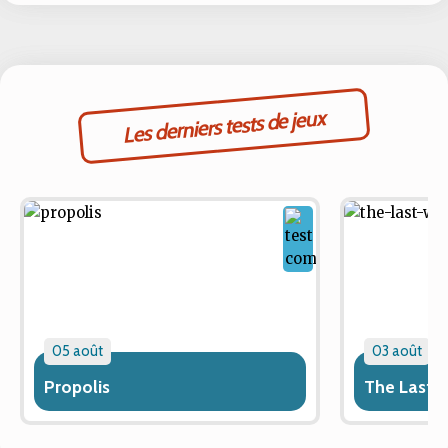
Les derniers tests de jeux
05 août
03 août
Propolis
The Last 