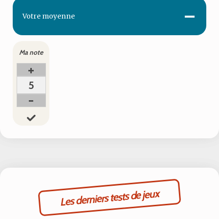
-
Votre
moyenne
Ma note
+
5
-
Les derniers tests de jeux