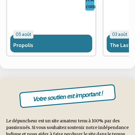
05 août
03 août
Propolis
The Last 
Votre soutien est important !
Le dépuncheur est un site amateur tenu à 100% par des
passionnés. Si vous souhaitez soutenir notre indépendance
ludique et nous aider à faire perdurer le site dans le temps,