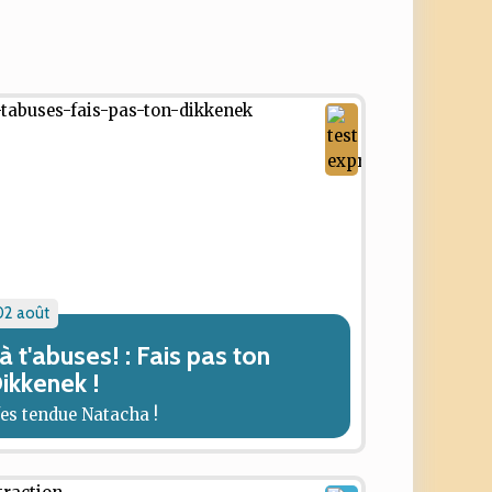
02 août
à t'abuses! : Fais pas ton
ikkenek !
'es tendue Natacha !