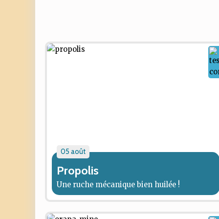
05 août
Propolis
Une ruche mécanique bien huilée !