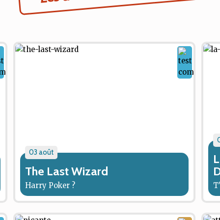
03 août
L
The Last Wizard
D
Harry Poker ?
T