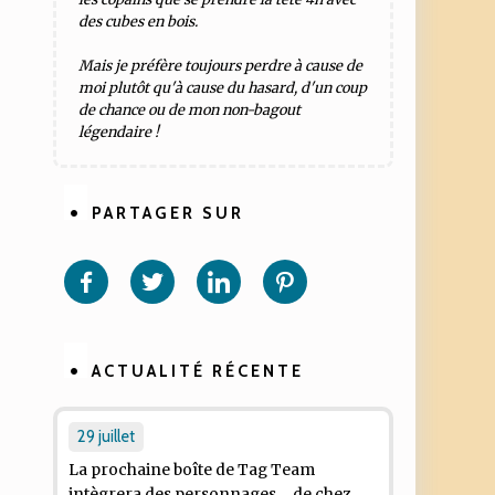
des cubes en bois.
Mais je préfère toujours perdre à cause de
moi plutôt qu'à cause du hasard, d'un coup
de chance ou de mon non-bagout
légendaire !
PARTAGER SUR
Partager
Partager
Partager
Partager
sur
sur
sur
sur
Facebook
Twitter
Linkedin
Pinterest
ACTUALITÉ RÉCENTE
29 juillet
La prochaine boîte de
Tag Team
intègrera des personnages ... de chez