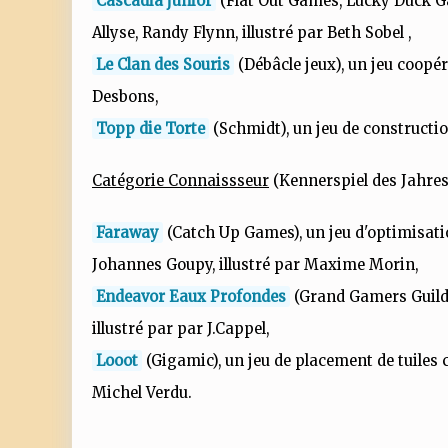
Cascadia junior
(Flat Out Games, Lucky Duck Ga
Allyse, Randy Flynn, illustré par Beth Sobel ,
Le Clan des Souris
(Débâcle jeux), un jeu coopér
Desbons,
Topp die Torte
(Schmidt), un jeu de constructio
Catégorie Connaissseur
(Kennerspiel des Jahres
Faraway
(Catch Up Games), un jeu d'optimisati
Johannes Goupy, illustré par Maxime Morin,
Endeavor Eaux Profondes
(Grand Gamers Guild),
illustré par par J.Cappel,
Looot
(Gigamic), un jeu de placement de tuiles c
Michel Verdu.