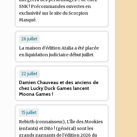
SNK ! Précommandes ouvertes en
exclusivité sur le site du Scorpion
Masqué.
26 juillet
La maison d'édition Atalia a été placée
en liquidation judiciaire début juillet.
22 juillet
Damien Chauveau et des anciens de
chez Lucky Duck Games lancent
Moona Games !
15 juillet
Rebirth
(connaisseur), L'
Île des Mookies
(enfants) et
Dito !
(général) sont les
grands gagnants de l'édition 2026 du