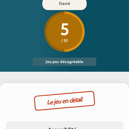
David
5
/ 10
Jeu pas désagréable
Le jeu en détail