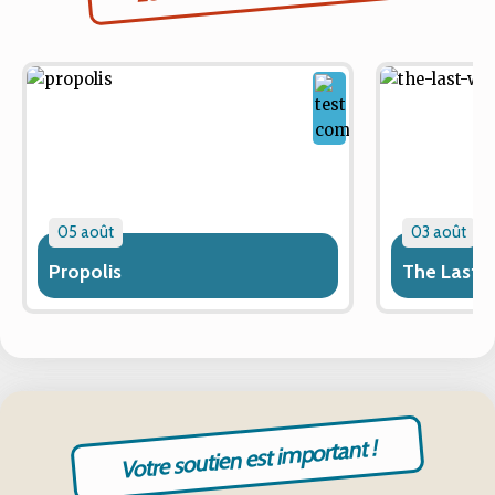
05 août
03 août
Propolis
The Last 
Votre soutien est important !