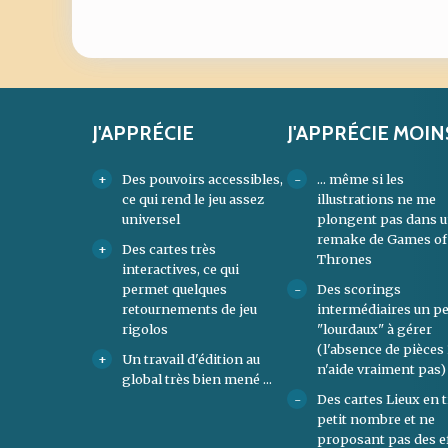
J'APPRÉCIE
J'APPRÉCIE MOIN
Des pouvoirs accessibles,
... même si les
ce qui rend le jeu assez
illustrations ne me
universel
plongent pas dans 
remake de Games of
Des cartes très
Thrones
interactives, ce qui
permet quelques
Des scorings
retournements de jeu
intermédiaires un p
rigolos
"lourdaux" à gérer
(l'absence de pièces 
Un travail d'édition au
n'aide vraiment pas)
global très bien mené ...
Des cartes Lieux en 
petit nombre et ne
proposant pas des e