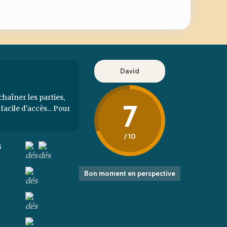
David
chaîner les parties,
7
facile d'accès... Pour
!
/ 10
s
Bon moment en perspective