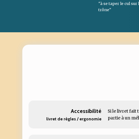
"à se taper le cul sur 
trône"
Accessibilité
Si le livret fa
partie à un mél
livret de règles / ergonomie