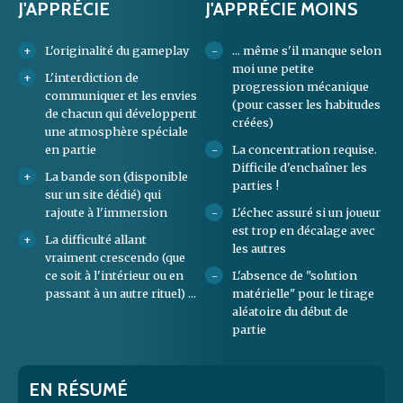
J'APPRÉCIE
J'APPRÉCIE MOINS
L'originalité du gameplay
... même s'il manque selon
moi une petite
L'interdiction de
progression mécanique
communiquer et les envies
(pour casser les habitudes
de chacun qui développent
créées)
une atmosphère spéciale
en partie
La concentration requise.
Difficile d'enchaîner les
La bande son (disponible
parties !
sur un site dédié) qui
rajoute à l'immersion
L'échec assuré si un joueur
est trop en décalage avec
La difficulté allant
les autres
vraiment crescendo (que
ce soit à l'intérieur ou en
L'absence de "solution
passant à un autre rituel) ...
matérielle" pour le tirage
aléatoire du début de
partie
EN RÉSUMÉ