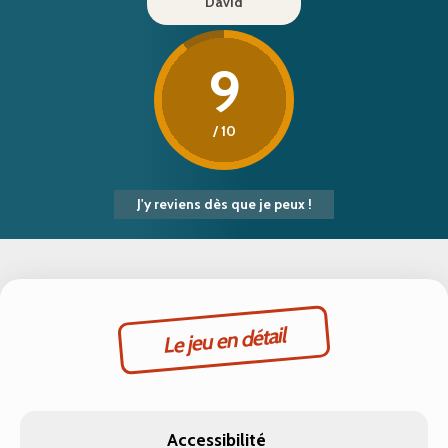
David
9
/ 10
J'y reviens dès que je peux !
Le jeu en détail
Accessibilité