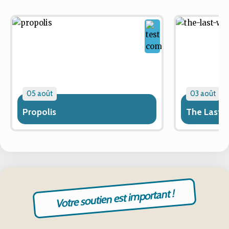
05 août
03 août
Propolis
The Last 
Votre soutien est important !