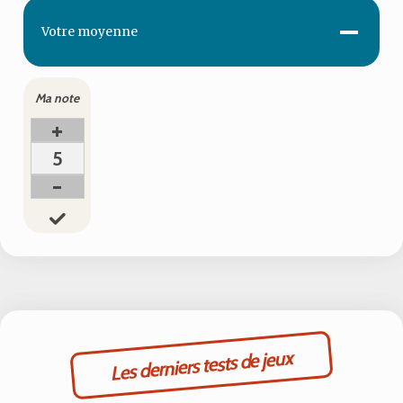
-
Votre
moyenne
Ma note
+
5
-
Les derniers tests de jeux