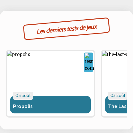
Les derniers tests de jeux
05 août
03 août
Propolis
The Last 