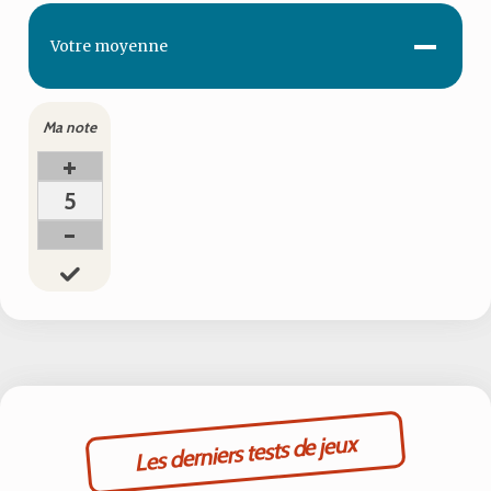
-
Votre
moyenne
Ma note
+
5
-
Les derniers tests de jeux