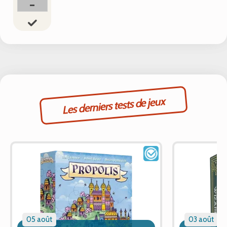
-
Les derniers tests de jeux
05 août
03 août