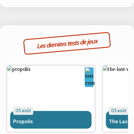
Les derniers tests de jeux
05 août
03 août
Propolis
The Last 