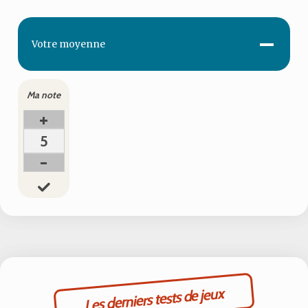
-
Votre
moyenne
Ma note
+
5
-
Les derniers tests de jeux