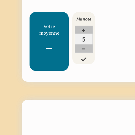
Ma note
Votre
+
moyenne
5
-
-