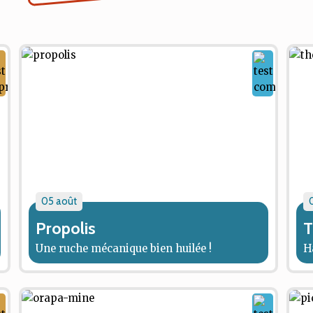
05 août
Propolis
T
Une ruche mécanique bien huilée !
H