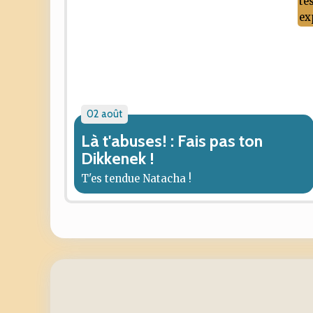
02 août
Là t'abuses! : Fais pas ton
Dikkenek !
T'es tendue Natacha !