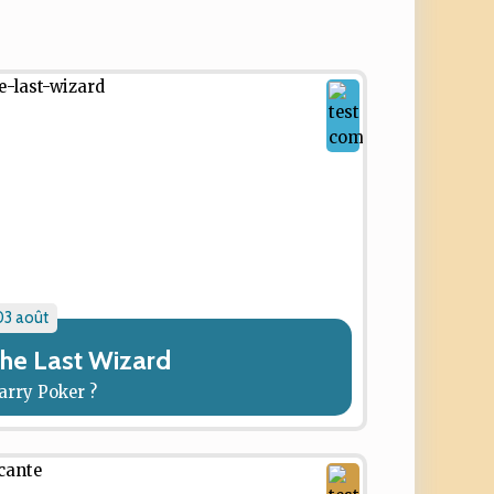
03 août
he Last Wizard
arry Poker ?