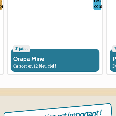
31 juillet
2
Orapa Mine
P
Ca sort en 12 bleu ciel !
D