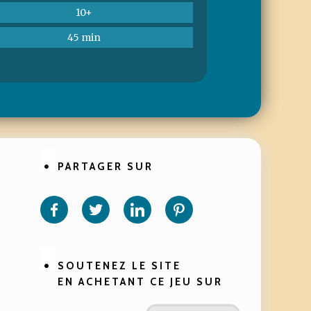
10+
45 min
PARTAGER SUR
Partager
Partager
Partager
Partager
sur
sur
sur
sur
Facebook
Twitter
Linkedin
Pinterest
SOUTENEZ LE SITE
EN ACHETANT CE JEU SUR