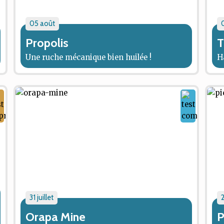
05 août
Propolis
T
Une ruche mécanique bien huilée !
H
31 juillet
2
Orapa Mine
P