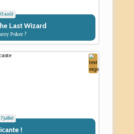
03 août
he Last Wizard
arry Poker ?
7 juillet
icante !