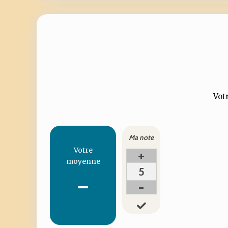
Votr
Ma note
Votre
+
moyenne
5
-
-