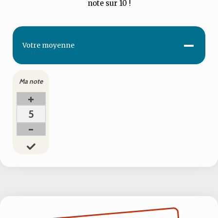
note sur 10 !
-
Votre
moyenne
Ma note
+
5
-