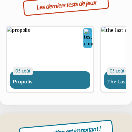
Les derniers tests de jeux
05 août
03 août
Propolis
The Last 
Votre soutien est important !