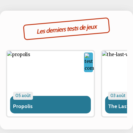
Les derniers tests de jeux
05 août
03 août
Propolis
The Last 