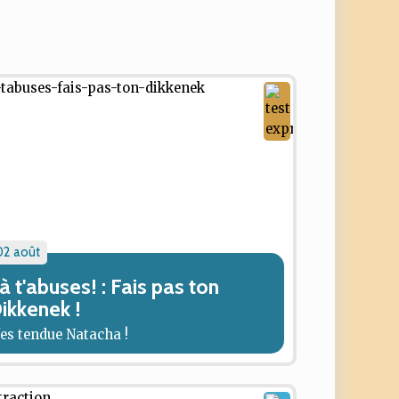
02 août
à t'abuses! : Fais pas ton
ikkenek !
'es tendue Natacha !