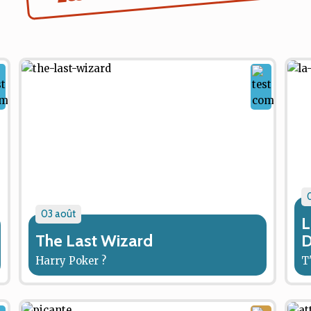
03 août
L
The Last Wizard
D
Harry Poker ?
T