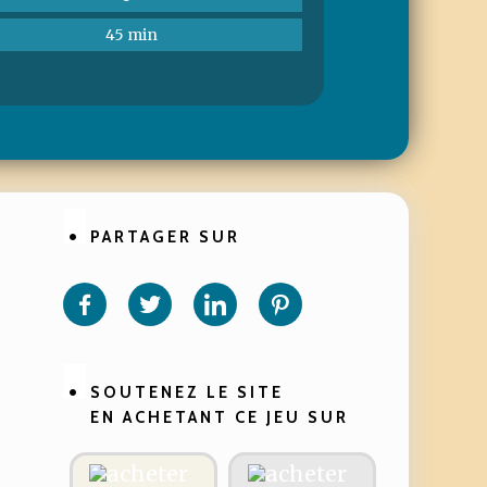
45 min
PARTAGER SUR
Partager
Partager
Partager
Partager
sur
sur
sur
sur
Facebook
Twitter
Linkedin
Pinterest
SOUTENEZ LE SITE
EN ACHETANT CE JEU SUR