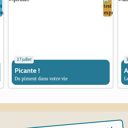
27 juillet
2
Picante !
A
Du piment dans votre vie
L