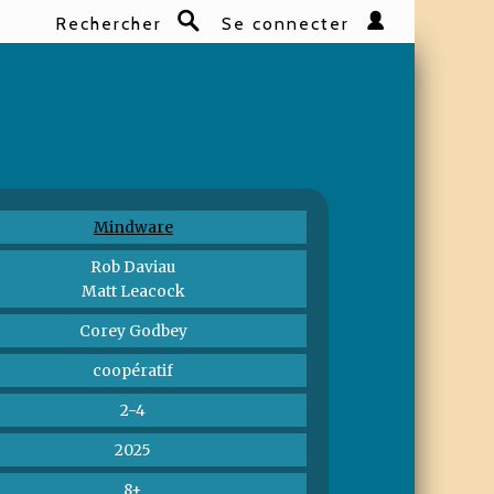
Rechercher
Se connecter
Rechercher
Mindware
Rob Daviau
Matt Leacock
Corey Godbey
coopératif
2-4
2025
8+