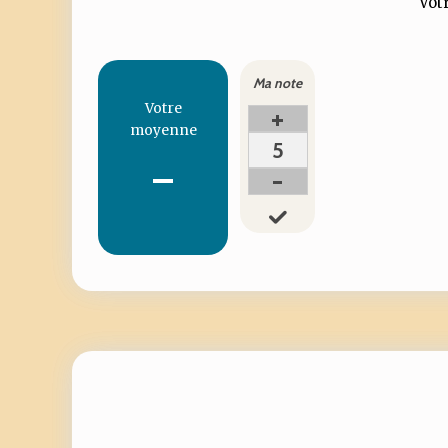
Votr
Ma note
Votre
+
moyenne
5
-
-