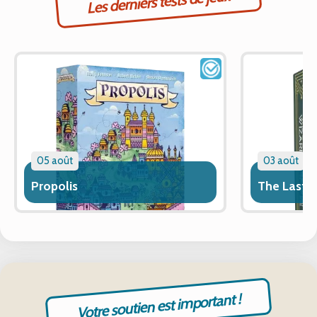
Les derniers tests de jeux
05 août
03 août
Propolis
The Last 
Votre soutien est important !