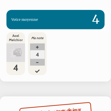
4
Votre
moyenne
Axel
Ma note
Melchior
+
4
-
4