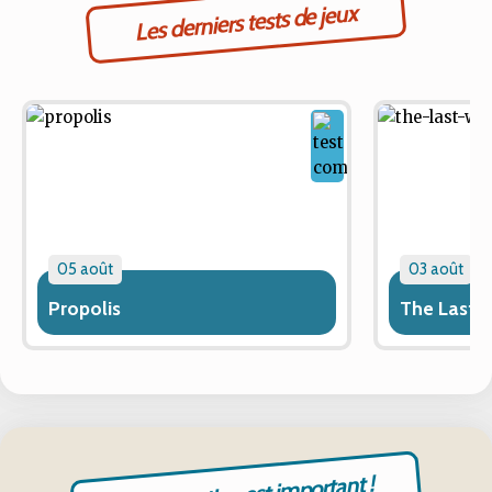
Les derniers tests de jeux
05 août
03 août
Propolis
The Last 