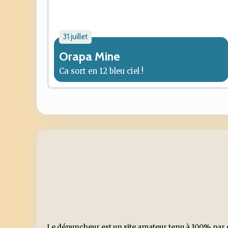
31 juillet
Orapa Mine
Ca sort en 12 bleu ciel !
Le dépuncheur est un site amateur tenu à 100% par d