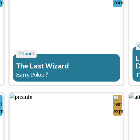
03 août
L
The Last Wizard
D
Harry Poker ?
T