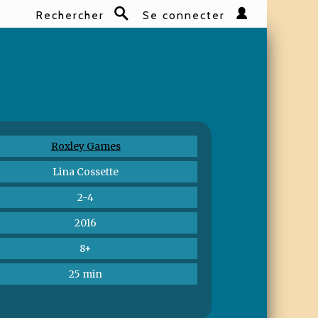
Rechercher
Se connecter
Rechercher
Roxley Games
Lina Cossette
2-4
2016
8+
25 min