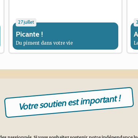
27 juillet
2
Picante !
A
Du piment dans votre vie
L
Votre soutien est important !
es passionnés. Si vous souhaitez soutenir notre indépendance ludiq