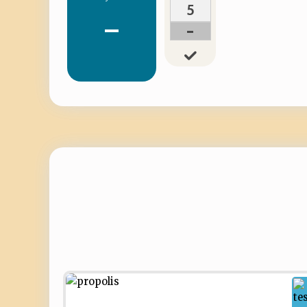
5
-
-