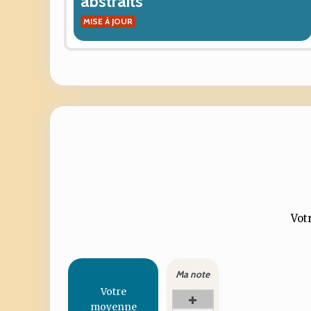
abstraits
MISE À JOUR
Votr
Ma note
Votre
+
moyenne