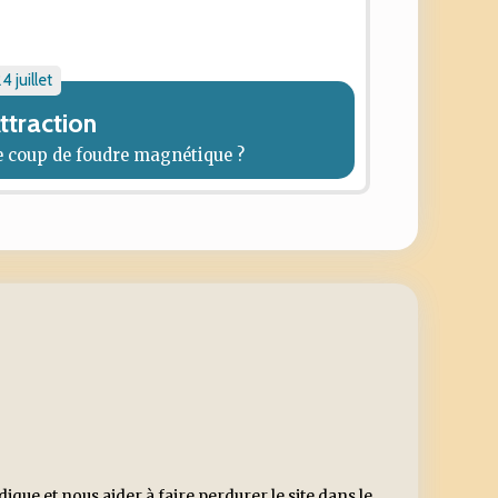
4 juillet
ttraction
e coup de foudre magnétique ?
ue et nous aider à faire perdurer le site dans le