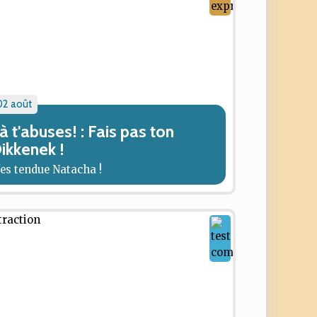
02 août
à t'abuses! : Fais pas ton
ikkenek !
'es tendue Natacha !