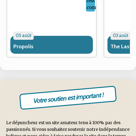
05 août
03 août
Propolis
The Last 
Votre soutien est important !
Le dépuncheur est un site amateur tenu à 100% par des
passionnés. Si vous souhaitez soutenir notre indépendance