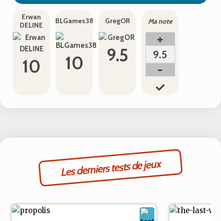
Erwan
BLGames38
GregOR
Ma note
DELINE
+
9.5
9.5
10
10
-
Les derniers tests de jeux