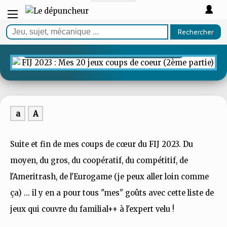
ARTICLE
FIJ 2023 : Mes 20 jeux coups
Rechercher
de coeur (2ème partie)
a
A
Suite et fin de mes coups de cœur du FIJ 2023. Du
moyen, du gros, du coopératif, du compétitif, de
l'Ameritrash, de l'Eurogame (je peux aller loin comme
ça) ... il y en a pour tous "mes" goûts avec cette liste de
jeux qui couvre du familial++ à l'expert velu !