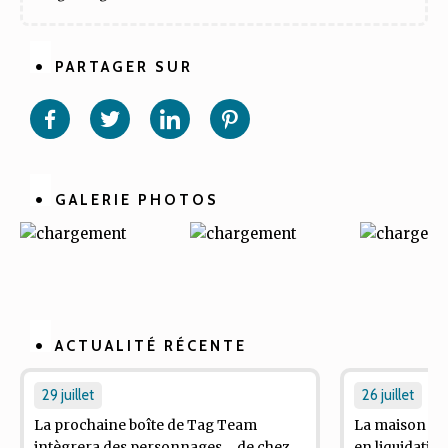
PARTAGER SUR
Partager
Partager
Partager
Partager
sur
sur
sur
sur
Facebook
Twitter
Linkedin
Pinterest
GALERIE PHOTOS
ACTUALITÉ RÉCENTE
29 juillet
26 juillet
La prochaine boîte de
Tag Team
La maison d'éd
intègrera des personnages ... de chez
en liquidation 