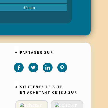
30 min
PARTAGER SUR
Partager
Partager
Partager
Partager
sur
sur
sur
sur
Facebook
Twitter
Linkedin
Pinterest
SOUTENEZ LE SITE
EN ACHETANT CE JEU SUR