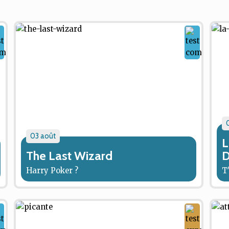
03 août
L
The Last Wizard
D
Harry Poker ?
T