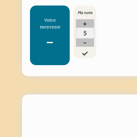
Ma note
Votre
+
moyenne
5
-
-