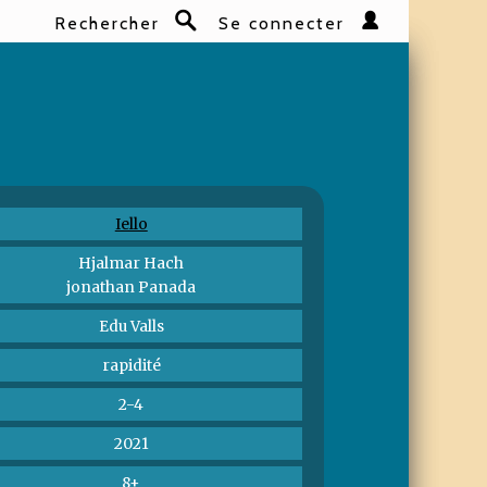
Rechercher
Se connecter
Rechercher
Iello
Hjalmar Hach
jonathan Panada
Edu Valls
rapidité
2-4
2021
8+