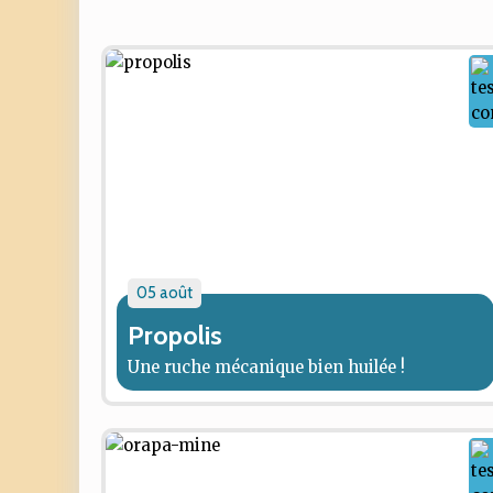
05 août
Propolis
Une ruche mécanique bien huilée !