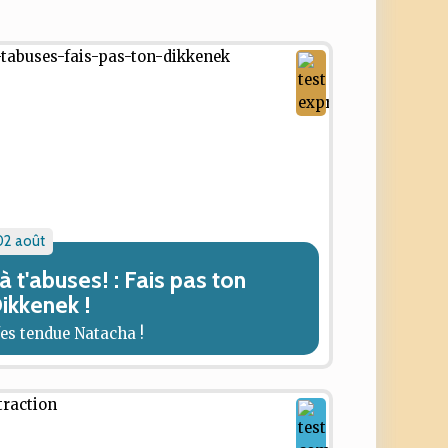
02 août
à t'abuses! : Fais pas ton
ikkenek !
'es tendue Natacha !