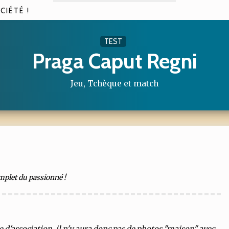
CIÉTÉ !
TEST
Praga Caput Regni
Jeu, Tchèque et match
omplet du passionné !
e d'association, il n'y aura donc pas de photos "maison" avec