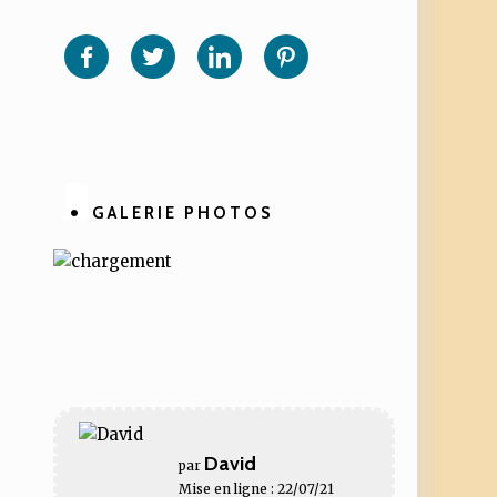
Partager
Partager
Partager
Partager
sur
sur
sur
sur
Facebook
Twitter
Linkedin
Pinterest
GALERIE PHOTOS
David
par
Mise en ligne : 22/07/21