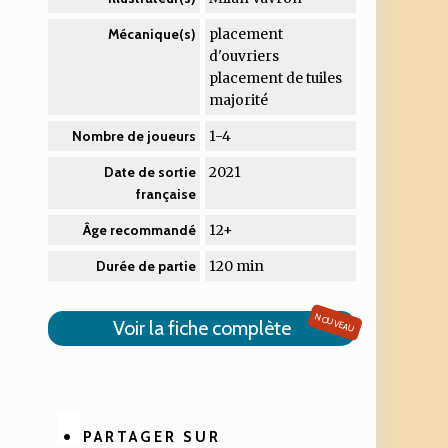
placement
Mécanique(s)
d'ouvriers
placement de tuiles
majorité
1-4
Nombre de joueurs
2021
Date de sortie
française
12+
Âge recommandé
120 min
Durée de partie
NOUVEAU
Voir la fiche complète
PARTAGER SUR