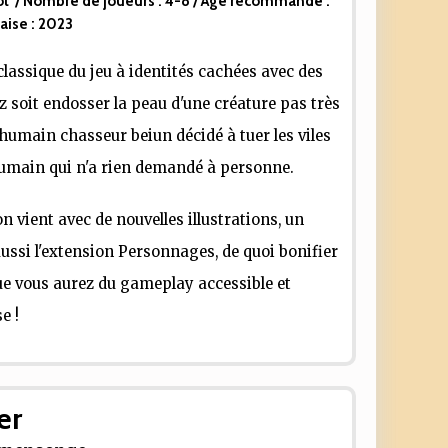
ot
/ Nombre de joueurs :
4-8
/ Âge recommandé :
aise :
2023
classique du jeu à identités cachées avec des
ez soit endosser la peau d'une créature pas très
humain chasseur beiun décidé à tuer les viles
 humain qui n'a rien demandé à personne.
on vient avec de nouvelles illustrations, un
ussi l'extension Personnages, de quoi bonifier
ue vous aurez du gameplay accessible et
e !
er