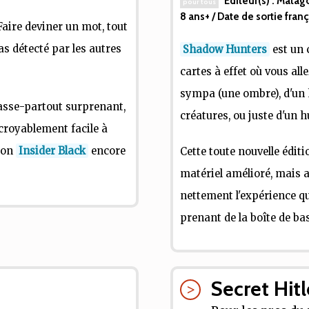
Editeur(s) :
Matag
pour tous
8 ans+
/ Date de sortie franç
Faire deviner un mot, tout
as détecté par les autres
Shadow Hunters
est un 
cartes à effet où vous all
sympa (une ombre), d'un 
passe-partout surprenant,
créatures, ou juste d'un
ncroyablement facile à
sion
Insider Black
encore
Cette toute nouvelle éditi
matériel amélioré, mais a
nettement l'expérience q
prenant de la boîte de bas
Secret Hitl