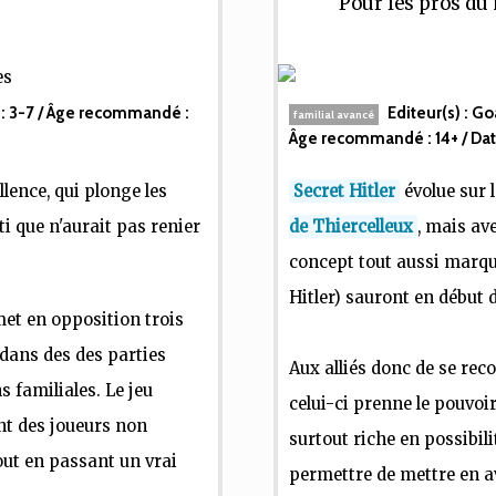
Pour les pros d
 :
3-7
/ Âge recommandé :
Editeur(s) :
Go
familial avancé
Âge recommandé :
14+
/ Dat
ellence, qui plonge les
Secret Hitler
évolue sur 
i que n'aurait pas renier
de Thiercelleux
, mais av
concept tout aussi marqua
Hitler) sauront en début d
met en opposition trois
) dans des des parties
Aux alliés donc de se rec
 familiales. Le jeu
celui-ci prenne le pouvoi
nt des joueurs non
surtout riche en possibili
out en passant un vrai
permettre de mettre en a