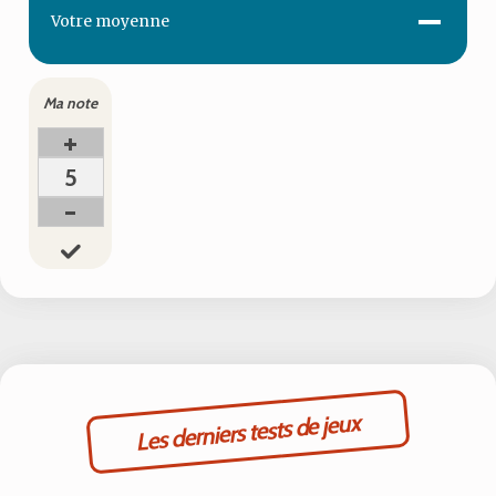
-
Votre
moyenne
Ma note
+
5
-
Les derniers tests de jeux