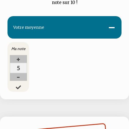
note sur 10 !
-
Votre
moyenne
Ma note
+
5
-