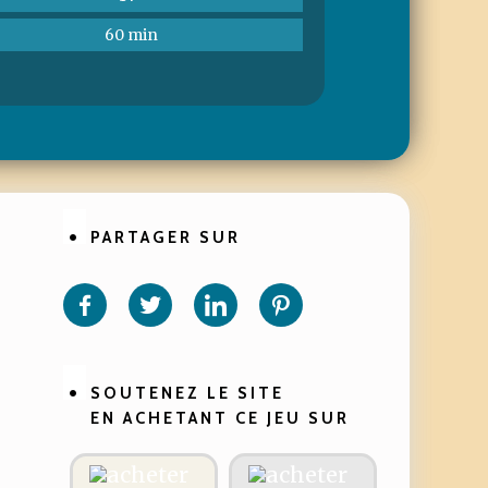
60 min
PARTAGER SUR
Partager
Partager
Partager
Partager
sur
sur
sur
sur
Facebook
Twitter
Linkedin
Pinterest
SOUTENEZ LE SITE
EN ACHETANT CE JEU SUR