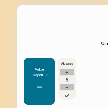
Votr
Ma note
Votre
+
moyenne
5
-
-