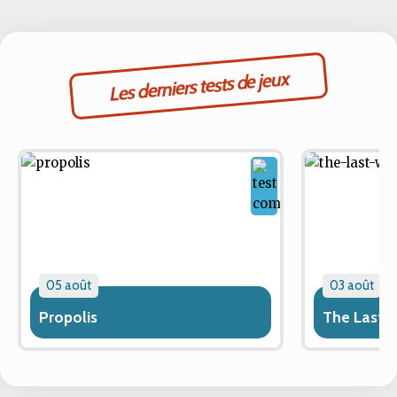
Les derniers tests de jeux
05 août
03 août
Propolis
The Last 