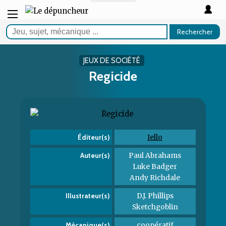
Rechercher
JEUX DE SOCIÉTÉ
Regicide
Iello
Éditeur(s)
Paul Abrahams
Auteur(s)
Luke Badger
Andy Richdale
D.J. Phillips
Illustrateur(s)
Sketchgoblin
coopératif
Mécanique(s)