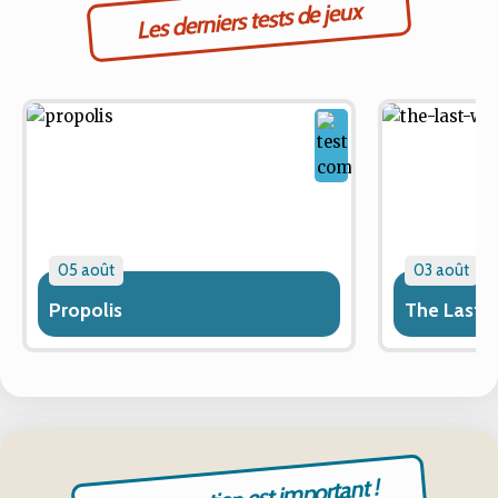
Les derniers tests de jeux
05 août
03 août
Propolis
The Last 