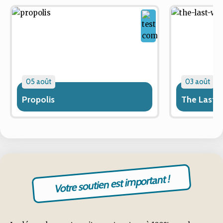
05 août
03 août
Propolis
The Last 
Votre soutien est important !