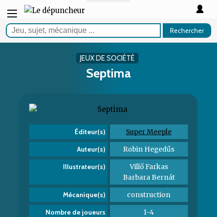
Rechercher
JEUX DE SOCIÉTÉ
Septima
Super Meeple
Éditeur(s)
Robin Hegedűs
Auteur(s)
Villő Farkas
Illustrateur(s)
Barbara Bernát
construction
Mécanique(s)
1-4
Nombre de joueurs