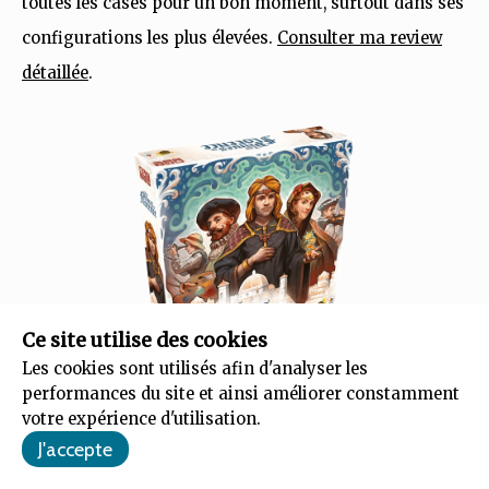
toutes les cases pour un bon moment, surtout dans ses
configurations les plus élevées.
Consulter ma review
détaillée
.
Ce site utilise des cookies
Les cookies sont utilisés afin d'analyser les
performances du site et ainsi améliorer constamment
Les Princes de Florence
votre expérience d'utilisation.
Don't Panic
Éditeur(s)
Games