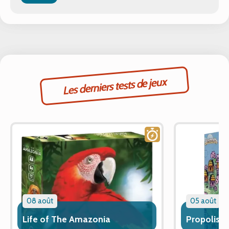
Les derniers tests de jeux
08 août
05 août
Life of The Amazonia
Propolis