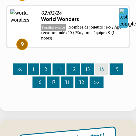
02/02/24
World Wonders
Nombre de joueurs : 1-5 / Âge
familial avancé
recommandé : 10 / Moyenne équipe : 9
(1
notes)
9
<<
1
2
11
12
13
14
15
16
17
31
32
>>